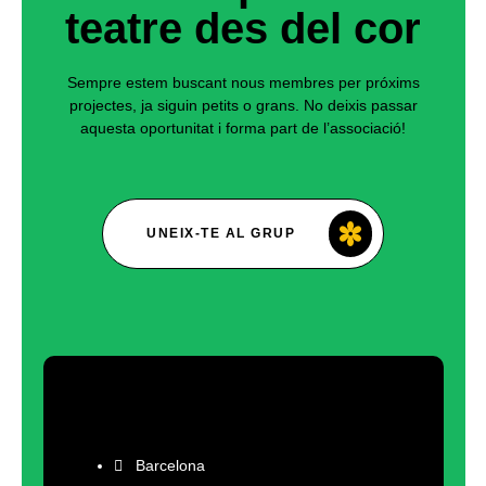
teatre des del cor
Sempre estem buscant nous membres per próxims
projectes, ja siguin petits o grans. No deixis passar
aquesta oportunitat i forma part de l’associació!
UNEIX-TE AL GRUP
Barcelona